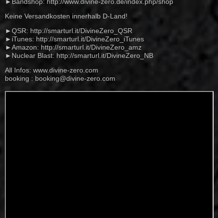
►Bandshop:
http://www.divine-zero.de/index.php/shop
Keine Versandkosten innerhalb D-Land!
►QSR:
http://smarturl.it/DivineZero_QSR
►iTunes:
http://smarturl.it/DivineZero_iTunes
►Amazon:
http://smarturl.it/DivineZero_amz
►Nuclear Blast:
http://smarturl.it/DivineZero_NB
All Infos:
www.divine-zero.com
booking :
booking@divine-zero.com