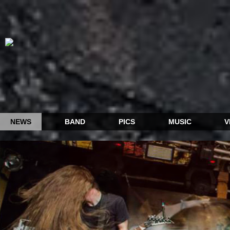
NEWS
BAND
PICS
MUSIC
V