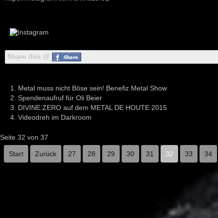
Share this @
Metal muss nicht Böse sein! Benefiz Metal Show
Spendenaufruf für Oli Beier
DIVINE:ZERO auf dem METAL DE HOUTE 2015
Videodreh im Darkroom
Seite 32 von 37
Start
Zurück
27
28
29
30
31
32
33
34