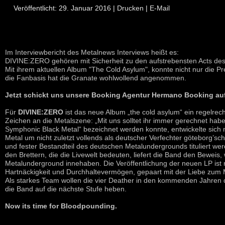
Veröffentlicht: 29. Januar 2016
|
Drucken
|
E-Mail
Im
Interviewbericht
des Metalnews Interviews heißt es:
DIVINE:ZERO
gehören mit Sicherheit zu den aufstrebensten Acts de
Mit ihrem aktuellen Album "The Cold Asylum", konnte nicht nur die
Pr
die Fanbasis hat die Granate wohlwollend angenommen.
Jetzt schickt uns unsere Booking Agentur
Hermano Booking
auf
Für
DIVINE:ZERO
ist das neue Album „
the cold asylum
“ ein regelrec
Zeichen an die Metalszene: „Mit uns solltet ihr immer gerechnet hab
Symphonic Black Metal“ bezeichnet werden konnte, entwickelte sic
Metal um nicht zuletzt vollends als deutscher Verfechter göteborg’sc
und fester Bestandteil des deutschen Metalundergrounds tituliert we
den Brettern, die die Livewelt bedeuten, liefert die Band den Beweis,
Metalunderground innehaben. Die Veröffentlichung der neuen LP ist 
Hartnäckigkeit und Durchhaltevermögen, gepaart mit der Liebe zum 
Als starkes Team wollen die vier Deather in den kommenden Jahren
die Band auf die nächste Stufe heben.
Now its time for Bloodpounding.