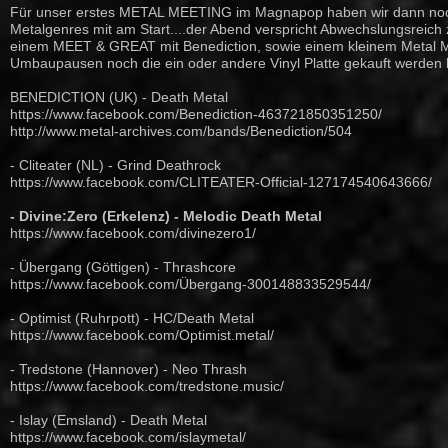
Für unser erstes METAL MEETING im Magnapop haben wir dann noch
Metalgenres mit am Start....der Abend verspricht Abwechslungsreich 
einem MEE
T & GREAT mit Benediction, sowie einem kleinem Metal 
Umbaupausen noch die ein oder andere Vinyl Platte gekauft werden k
BENEDICTION (UK) - Death Metal
https://www.facebook.com/
Benediction-463721850351250
/
http://
www.metal-archives.com/
bands/Benediction/504
- Cliteater (NL) - Grind Deathrock
https://www.facebook.com/
CLITEATER-Official-12717454
0643666/
- Divine:Zero (Erkelenz) - Melodic Death Metal
https://www.facebook.com/
divinezero1/
- Übergang (Göttigen) - Thrashcore
https://www.facebook.com/
Übergang-300148833529544/
- Optimist (Ruhrpott) - HC/Death Metal
https://www.facebook.com/
Optimist.metal/
- Tredstone (Hannover) - Neo Thrash
https://www.facebook.com/
tredstone.music/
- Islay (Emsland) - Death Metal
https://www.facebook.com/
islaymetal/