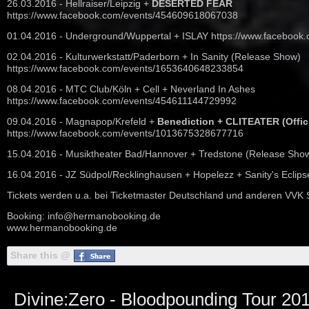
26.03.2016 - Hellraiser/Leipzig +
DESERTED FEAR
https://www.facebook.com/events/454609618067038
01.04.2016 - Underground/Wuppertal +
ISLAY
https://www.faceboo
02.04.2016 - Kulturwerkstatt/Paderborn +
In Sanity
(Release Show)
https://www.facebook.com/events/1653640648233854
08.04.2016 - MTC Club/Köln +
Cell
+
Neverland In Ashes
https://www.facebook.com/events/454611144729992
09.04.2016 - Magnapop/Krefeld +
Benediction
+
CLITEATER (Offici
https://www.facebook.com/events/1013675328677716
15.04.2016 - Musiktheater Bad/Hannover +
Tredstone
(Release Sho
16.04.2016 - JZ Südpol/Recklinghausen +
Hopelezz
+
Sanity's Eclips
Tickets werden u.a. bei
Ticketmaster Deutschland
und anderen VVK Ste
Booking:
info@hermanobooking.de
www.hermanobooking.de
Share this @
Divine:Zero - Bloodpounding Tour 20