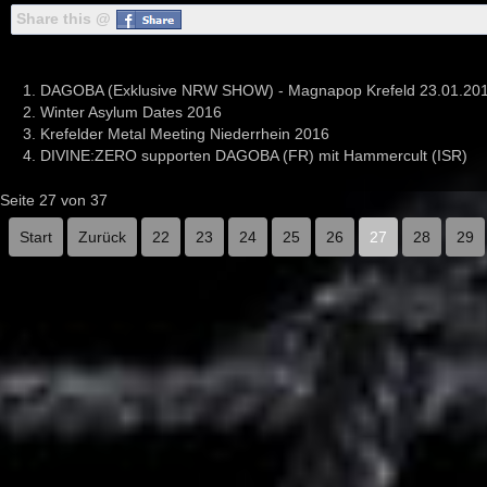
Share this @
DAGOBA (Exklusive NRW SHOW) - Magnapop Krefeld 23.01.20
Winter Asylum Dates 2016
Krefelder Metal Meeting Niederrhein 2016
DIVINE:ZERO supporten DAGOBA (FR) mit Hammercult (ISR)
Seite 27 von 37
Start
Zurück
22
23
24
25
26
27
28
29