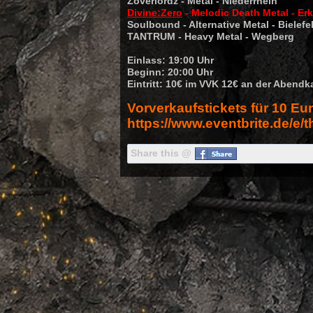
Zoverlordz
- Metal - Niederrhein
Divine:Zero
- Melodic Death Metal - Er
Soulbound
- Alternative Metal - Bielefe
TANTRUM
- Heavy Metal - Wegberg
Einlass: 19:00 Uhr
Beginn: 20:00 Uhr
Eintritt: 10€ im VVK 12€ an der Abendk
Vorverkaufstickets für 10 Eur
https://www.eventbrite.de/e/
Share this @