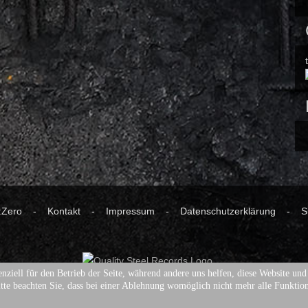
ne:Zero -
Kontakt
-
Impressum
-
Datenschutzerklärung
-
S
nziell für den Betrieb der Seite, während andere uns helfen, diese Website un
tte beachten Sie, dass bei einer Ablehnung womöglich nicht mehr alle Funktion