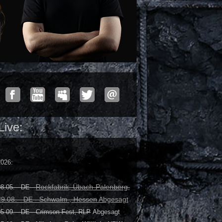
Live:
2026:
Rockfabrik, Übach-Palenberg,
8.05. - DE -
29.08. - DE - Schwalm , Hessen
Abgesagt
05.09. - DE - Crimson Fest, RLP
Abgesagt