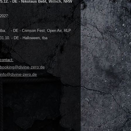
05.12. - DE - Nikolaus Bebt, Willich, NRW
2027:
tba. - DE - Crimson Fest, Open Air, RLP
31.10. - DE - Halloween, tba
contact:
booking@divine-zero.de
info@divine-zero.de