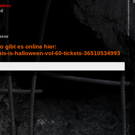
kelenz
ld
asse
o gibt es online hier:
this-is-halloween-vol-60-tickets-36510534993