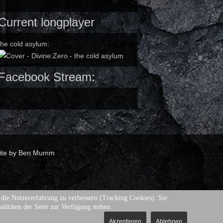
Current longplayer
the cold asylum:
Facebook Stream:
ite by Ben Mumm
d die Nutzererfahrung zu verbessern (Tracking Cookies). Sie
alitäten der Seite zur Verfügung stehen.
Akzeptieren
Ablehnen