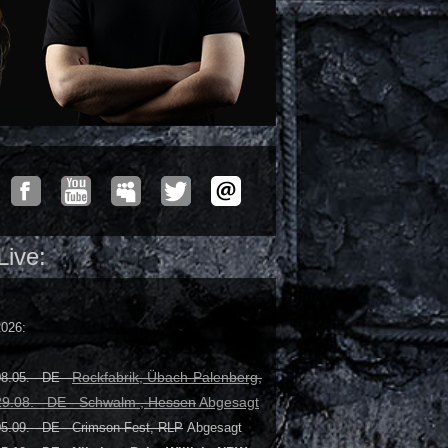
Live:
2026:
Rockfabrik, Übach-Palenberg,
8.05. - DE -
29.08. - DE - Schwalm , Hessen
Abgesagt
05.09. - DE - Crimson Fest, RLP
Abgesagt