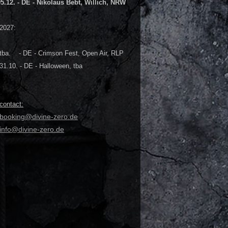
05.12. - DE - Nikolaus Bebt, Willich, NRW
2027:
tba. - DE - Crimson Fest, Open Air, RLP
31.10. - DE - Halloween, tba
contact:
booking@divine-zero.de
info@divine-zero.de