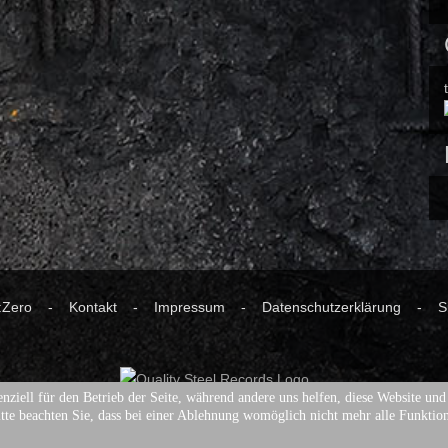
ne:Zero -
Kontakt
-
Impressum
-
Datenschutzerklärung
-
S
nziell für den Betrieb der Seite, während andere uns helfen, diese Website un
tte beachten Sie, dass bei einer Ablehnung womöglich nicht mehr alle Funktion