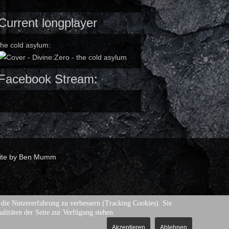
Current longplayer
the cold asylum:
Facebook Stream:
ite by Ben Mumm
d die Nutzererfahrung zu verbessern (Tracking Cookies). Sie
alitäten der Seite zur Verfügung stehen.
Akzeptieren
Ablehnen