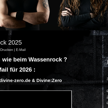
ock 2025
|
Drucken
|
E-Mail
n wie beim Wassenrock ?
ail für 2026 :
ivine-zero.de
&
Divine:Zero
0