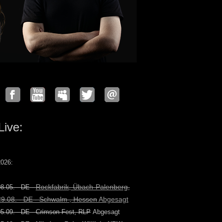
Live:
2026:
Rockfabrik, Übach-Palenberg,
8.05. - DE -
29.08. - DE - Schwalm , Hessen
Abgesagt
05.09. - DE - Crimson Fest, RLP
Abgesagt